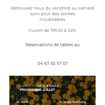
Retrouvez nous du vendredi au samedi
soirs pour des soirées
inoubliables
Ouvert de 19h30 à 02h.
Réservations de tables au
ADRESSE
Chemin de Soriech 34970
04 67 65 57 57
LATTES
Par autoroute A9 : sortie Montpellier Sud, direction
Palavas-les-Flots
Téléphone :
04 67 65 57 57
Contact :
lemasdecouran@gmail.com