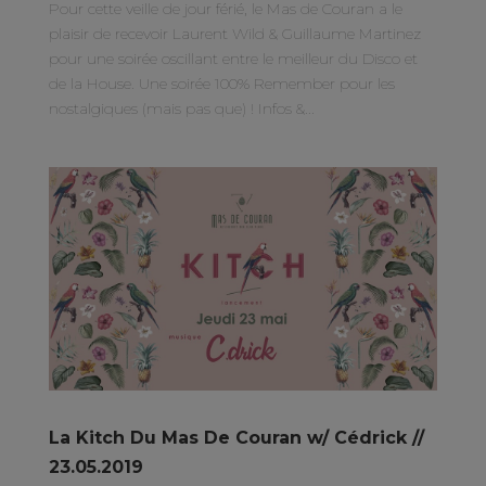
Pour cette veille de jour férié, le Mas de Couran a le
plaisir de recevoir Laurent Wild & Guillaume Martinez
pour une soirée oscillant entre le meilleur du Disco et
de la House. Une soirée 100% Remember pour les
nostalgiques (mais pas que) ! Infos &...
La Kitch Du Mas De Couran w/ Cédrick //
23.05.2019