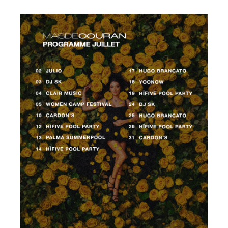
La TBM#5 – Pop Colors // 29.05.2019
par
pbarre
|
Mai 2, 2019
|
PASSÉS
La TBM Is Back ! La saison 2019 s’annonce encore plus
démente ! # Plus de Pop, plus de Fun, plus de
looooove Pour cette première édition, nous vous avons
concocté une explosion de Pop et de Couleurs ! Venez
danser et chanter vos hymnes préférés. Très Bonne...
Articles récents
Revue Parisienne @ Le Mas de Couran
CET ÉTÉ > What Else en concert au Mas de Couran
MERCREDI 21 JUILLET 2021 > RED BULL SUMMER