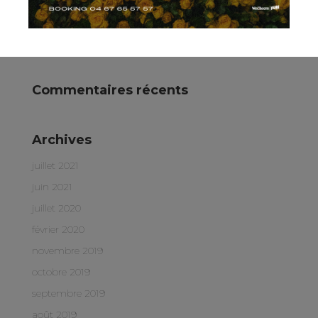
VIBES.
VENDREDI 13 MARS > Stark au Mas de Couran
SAMEDI 07 MARS > Flavio au Mas de Couran
Commentaires récents
Archives
juillet 2021
juin 2021
juillet 2020
février 2020
novembre 2019
octobre 2019
septembre 2019
août 2019