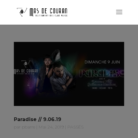
Paradise // 9.06.19
par
pbarre
|
Mai 24, 2019
|
PASSÉS