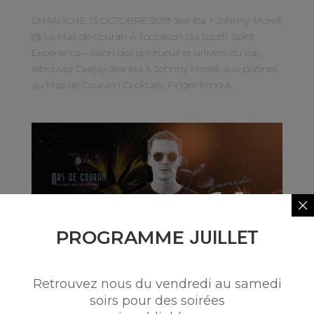
DIMANCHE 13 OCTOBRE 2019 Jeanba + Johnny Morelli
@ Le Mas de Couran À l’occasion du South Spirit
Experience – salon des spiritueux et univers du bar,
retrouvez Deejay JeanBa & Johnny Morelli aux platines
au Mas de Couran ! Cocktails, Finger Food &...
PROGRAMME
JUILLET
Retrouvez nous du vendredi au samedi
SAMEDI 14 MARS → James Mac Live DJ
soirs pour des soirées