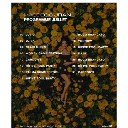
VENDREDI 13 MARS > Stark au Mas de Couran
SAMEDI 07 MARS > Flavio au Mas de Couran
Commentaires récents
Archives
juillet 2021
juin 2021
juillet 2020
février 2020
novembre 2019
octobre 2019
septembre 2019
août 2019
juillet 2019