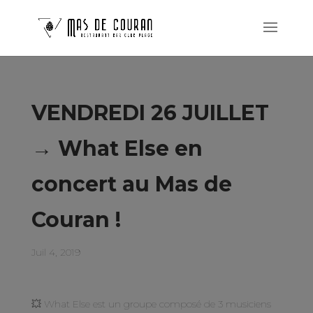
VENDREDI 26 JUILLET
→ What Else en
concert au Mas de
Couran !
Juil 4, 2019
💥 What Else est un groupe composé de 3 musiciens