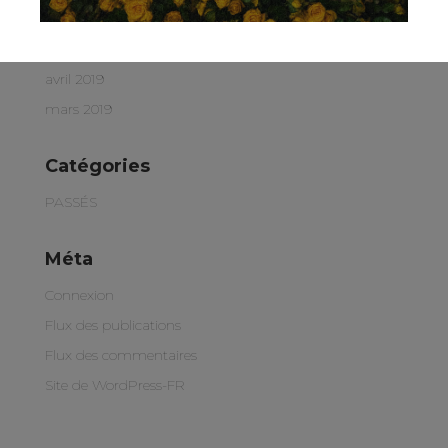
juin 2019
mai 2019
avril 2019
mars 2019
Catégories
PASSÉS
Méta
Connexion
Flux des publications
Flux des commentaires
Site de WordPress-FR